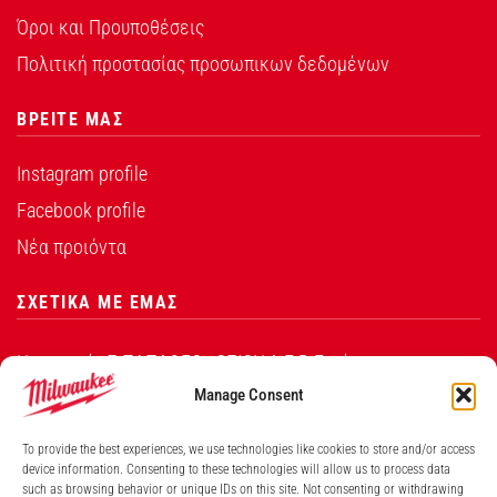
Όροι και Προυποθέσεις
Πολιτική προστασίας προσωπικων δεδομένων
ΒΡΕΙΤΕ ΜΑΣ
Instagram profile
Facebook profile
Νέα προιόντα
ΣΧΕΤΙΚΑ ΜΕ ΕΜΑΣ
Η εταιρεία Σ.ΠΑΠΑΘΕΟ∆ΟΣΙΟΥ Α.Ε.Β.Ε. είναι ο
εξουσιοδοτημένος αντιπρόσωπος από την Techtronic
Manage Consent
Industries Co. Ltd για τα προϊόντα που φέρουν το
To provide the best experiences, we use technologies like cookies to store and/or access
λογότυπο Milwaukee στην Ελλάδα.
device information. Consenting to these technologies will allow us to process data
such as browsing behavior or unique IDs on this site. Not consenting or withdrawing