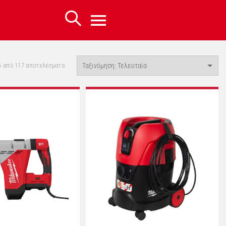
Sorted
6 από 117 αποτελέσματα
by
latest