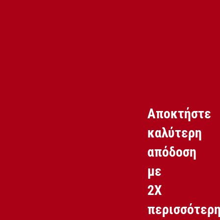
Αποκτήστε
καλύτερη
απόδοση
με
2X
περισσότερ