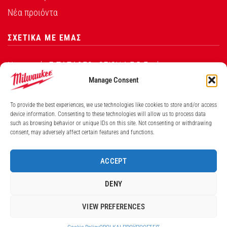
Νέα προιόντα
ΣΧΕΤΙΚΑ ΜΕ ΕΜΑΣ
Η εταιρεία Σ.ΠΑΠΑΘΕΟ∆ΟΣΙΟΥ Α.Ε.Β.Ε. είναι ο
εξουσιοδοτημένος αντιπρόσωπος από την Techtronic
Manage Consent
Industries Co. Ltd για τα προϊόντα που φέρουν το
To provide the best experiences, we use technologies like cookies to store and/or access
λογότυπο Milwaukee στην Ελλάδα.
device information. Consenting to these technologies will allow us to process data
such as browsing behavior or unique IDs on this site. Not consenting or withdrawing
consent, may adversely affect certain features and functions.
Λ. ΒΕΙΚΟΥ 131, ΓΑΛΑΤΣΙ ΑΘΗΝΑ, 11146
ΤΗΛ: (+30) 210 213 5300
ACCEPT
ΑΡΙΘΜΟΣ ΓΕΜΗ ΕΤΑΙΡΕΙΑΣ 7826201000
DENY
VIEW PREFERENCES
© 2026
Milwaukee
. All rights reserved