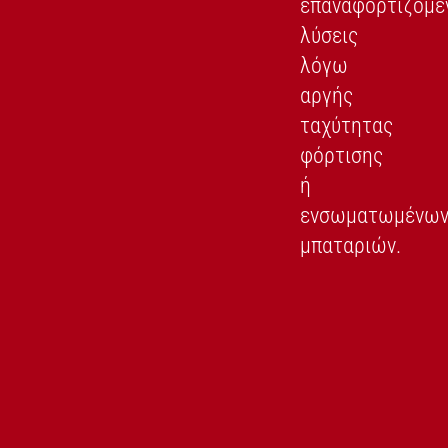
επαναφορτιζόμε
λύσεις
λόγω
αργής
ταχύτητας
φόρτισης
ή
ενσωματωμένω
μπαταριών.