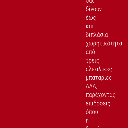
σας
δίνουν
έως
και
διπλάσια
χωρητικότητα
από
τρεις
αλκαλικές
μπαταρίες
AAA,
παρέχοντας
επιδόσεις
όπου
η