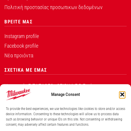
Πολιτική προστασίας προσωπικων δεδομένων
ΒΡΕΙΤΕ ΜΑΣ
Instagram profile
Facebook profile
Νέα προιόντα
ΣΧΕΤΙΚΑ ΜΕ ΕΜΑΣ
Η εταιρεία Σ.ΠΑΠΑΘΕΟ∆ΟΣΙΟΥ Α.Ε.Β.Ε. είναι ο
εξουσιοδοτημένος αντιπρόσωπος από την Techtronic
Manage Consent
Industries Co. Ltd για τα προϊόντα που φέρουν το
To provide the best experiences, we use technologies like cookies to store and/or access
λογότυπο Milwaukee στην Ελλάδα.
device information. Consenting to these technologies will allow us to process data
such as browsing behavior or unique IDs on this site. Not consenting or withdrawing
consent, may adversely affect certain features and functions.
Λ. ΒΕΙΚΟΥ 131, ΓΑΛΑΤΣΙ ΑΘΗΝΑ, 11146