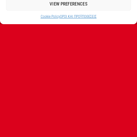
Facebook profile
VIEW PREFERENCES
Νέα προιόντα
Cookie Policy
ΟΡΟI ΚΑΙ ΠΡΟΫΠΟΘEΣΕΙΣ
ΣΧΕΤΙΚΑ ΜΕ ΕΜΑΣ
Η εταιρεία Σ.ΠΑΠΑΘΕΟ∆ΟΣΙΟΥ Α.Ε.Β.Ε. είναι ο
εξουσιοδοτημένος αντιπρόσωπος από την Techtronic
Industries Co. Ltd για τα προϊόντα που φέρουν το
λογότυπο Milwaukee στην Ελλάδα.
Λ. ΒΕΙΚΟΥ 131, ΓΑΛΑΤΣΙ ΑΘΗΝΑ, 11146
ΤΗΛ: (+30) 210 213 5300
ΑΡΙΘΜΟΣ ΓΕΜΗ ΕΤΑΙΡΕΙΑΣ 7826201000