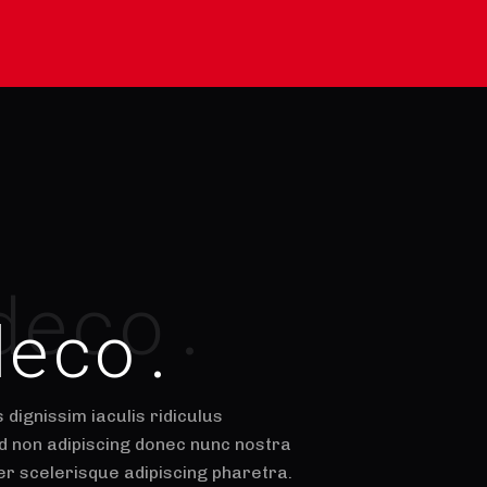
deco.
deco.
 dignissim iaculis ridiculus
id non adipiscing donec nunc nostra
er scelerisque adipiscing pharetra.