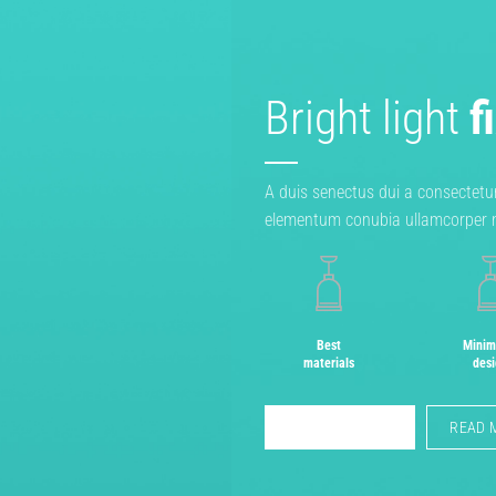
Bright light
f
A duis senectus dui a consectetu
elementum conubia ullamcorper n
Best
Minim
materials
des
VISIT OUR SHOP
READ 