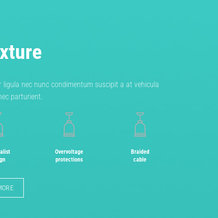
ixture
r ligula nec nunc condimentum suscipit a at vehicula
ec parturient.
alist
Overvoltage
Braided
ign
protections
cable
MORE