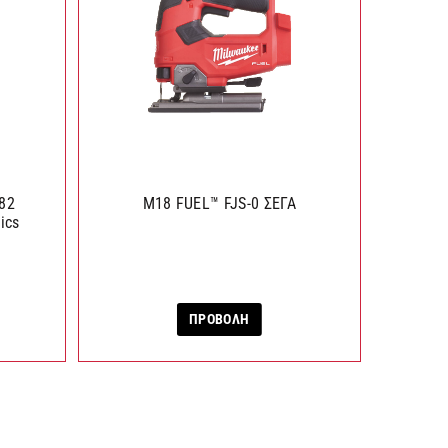
82
M18 FUEL™ FJS-0 ΣΕΓΑ
ics
ΠΡΟΒΟΛΗ