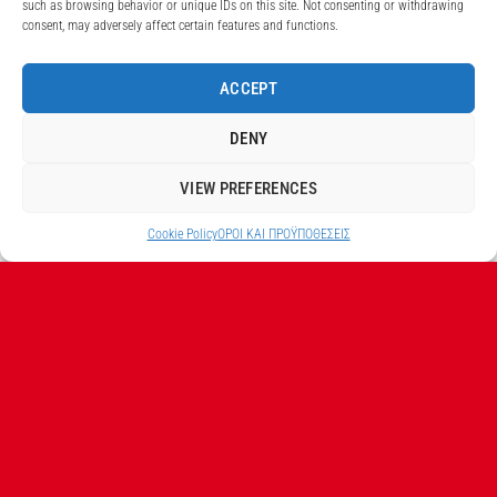
such as browsing behavior or unique IDs on this site. Not consenting or withdrawing
consent, may adversely affect certain features and functions.
ACCEPT
DENY
VIEW PREFERENCES
Cookie Policy
ΟΡΟI ΚΑΙ ΠΡΟΫΠΟΘEΣΕΙΣ