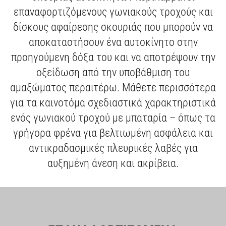
ΜΕΣΑ ΑΤΟΜΙΚΗΣ ΠΡΟΣΤΑΣΙΑΣ
ΣΥΜΠΙΕΣΤΕΣ ΕΔΑΦΟΥΣ
ΛΕΙΑΝΣΗ
ΓΩΝΙΑΚΟΙ ΤΡΟΧΟΙ
ΠΟΛΥΕΡΓΑΛΕΙΑ
ΓΡΑΣΑΔΟΡΟΙ
ΤΡΙΒΕΙΑ
ΜΠΟΡΝΤΟΥΡΟΨΑΛΙΔΑ
ΜΕΤΑΛΛΙΚΗ ΑΠΟΘΗΚΕΥΣΗ
ΚΡΑΝΗ
ΠΡΙΟΝΙΑ & ΚΟΦΤΕΣ
ΚΑΡΥΔΑΚΙΑ ΜΕ ΛΑΒΗ Τ
ΜΗΧΑΝΗΣ ΓΚΑΖΟΝ
ΑΛΛΑ
ΚΑΡΦΙΑ ΚΑΙ ΣΥΝΔΕΤΙΚΑ
ΔΙΣΚΟΙ ΓΙΑ ΕΠΙΤΡΑΠΕΖΙΑ ΔΙΣΚΟΠΡΙΟΝΑ
επαναφορτιζόμενους γωνιακούς τροχούς και
ΕΝΔΥΣΗ
ΣΚΥΡΟΔΕΜΑΤΟΣ
ΔΟΚΙΜΑΣΤΙΚΑ & ΜΕΤΡΗΣΕΙΣ
ΑΛΟΙΦΑΔΟΡΟΙ
ΚΟΦΤΕΣ ΣΩΛΗΝΩΝ ΚΑΙ ΚΑΛΩΔΙΩΝ
ΚΟΛΛΗΤΗΡΙΑ
ΦΥΣΗΤΗΡΕΣ
ΕΝΘΕΤΑ & ΑΝΤΑΠΤΟΡΕΣ
ΥΠΟΔΗΜΑΤΑ ΑΣΦΑΛΕΙΑΣ
ΣΥΣΦΙΞΗ
ΡΑΚΟΡΟΚΛΕΙΔΑ
ΕΞΑΡΤΗΜΑΤΑ ΧΛΟΟΚΟΠΤΙΚΟΥ
ΠΡΟΣΑΡΤΗΜΑΤΑ ΣΥΣΤΗΜΑΤΩΝ
ΔΙΣΚΟΙ ΓΙΑ ΦΑΛΤΣΟΠΡΙΟΝΑ
δίσκους αφαίρεσης σκουριάς που μπορούν να
αποκαταστήσουν ένα αυτοκίνητο στην
ΕΡΓΑΛΕΙΑ ΧΕΙΡΟΣ
ΣΥΝΔΥΑΣΜΟΙ ΕΡΓΑΛΕΙΩΝ
ΠΛΑΝΕΣ
ΑΝΑΔΕΥΤΗΡΕΣ
ΠΡΙΟΝΙΑ ΚΛΑΔΕΜΑΤΟΣ
ΖΩΝΕΣ, ΘΗΚΕΣ & ΣΑΚΙΔΙΑ ΠΛΑΤΗΣ
ΨΥΞΗ
ΣΦΥΡΙΑ & ΕΞΩΛΚΕΙΣ
ΔΥΝΑΜΟΚΛΕΙΔΑ
ΕΙΔΙΚΩΝ ΕΡΓΑΛΕΙΩΝ
ΕΞΑΡΤΗΜΑΤΑ ΡΟΥΤΕΡ
προηγούμενη δόξα του και να αποτρέψουν την
ΕΞΑΡΤΗΜΑΤΑ
Force Logic
ΣΠΑΘΟΣΕΓΕΣ
ΤΡΑΒΗΓΜΑ ΚΑΛΩΔΙΩΝ
ΤΡΑΒΗΓΜΑ ΚΑΛΩΔΙΩΝ
ΠΡΟΣΑΡΤΗΜΑΤΑ
ΣΠΕΙΡΩΜΑ ΣΩΛΗΝΩΣΕΩΝ
οξείδωση από την υποβάθμιση του
αμαξώματος περαιτέρω. Μάθετε περισσότερα
ΡΑΔΙΟΦΩΝΑ & ΗΧΕΙΑ
ΡΟΥΤΕΡ
ΔΟΝΗΤΕΣ ΣΚΥΡΟΔΕΜΑΤΟΣ
ΚΟΠΗ ΚΑΙ ΣΠΕΙΡΟΤΟΜΗΣΗ
για τα καινοτόμα σχεδιαστικά χαρακτηριστικά
ΚΑΘΑΡΙΣΜΟΥ ΑΠΟΧΕΤΕΥΣΕΩΝ
ΛΑΜΑΡΙΝΟΨΑΛΙΔΑ
ΠΕΡΙΣΤΡΟΦΙΚΑ ΕΡΓΑΛΕΙΑ
ενός γωνιακού τροχού με μπαταρία – όπως τα
ΕΞΑΓΩΓΗΣ ΣΚΟΝΗΣ
ΔΙΣΚΟΠΡΙΟΝΑ ΠΑΓΚΟΥ & ΒΑΣΕΙΣ
ΔΙΑΧΕΙΡΙΣΗΣ ΥΛΙΚΟΥ
γρήγορα φρένα για βελτιωμένη ασφάλεια και
αντικραδασμικές πλευρικές λαβές για
ΕΞΕΙΔΙΚΕΥΜΕΝΑ ΕΡΓΑΛΕΙΑ
ΚΟΦΤΕΣ ΝΤΙΖΩΝ
αυξημένη άνεση και ακρίβεια.
ΒΙΔΟΛΟΓΟΙ