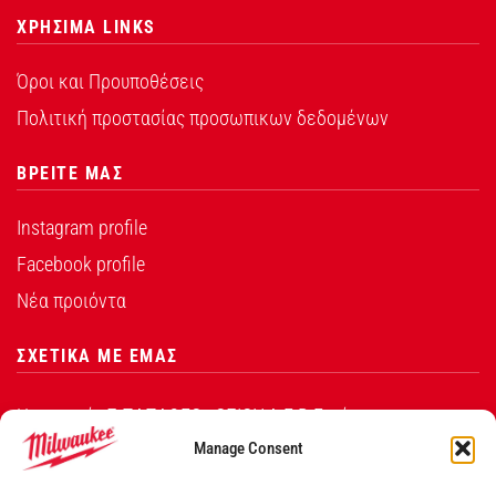
ΧΡΗΣΙΜΑ LINKS
Όροι και Προυποθέσεις
Πολιτική προστασίας προσωπικων δεδομένων
ΒΡΕΙΤΕ ΜΑΣ
Instagram profile
Facebook profile
Νέα προιόντα
ΣΧΕΤΙΚΑ ΜΕ ΕΜΑΣ
Η εταιρεία Σ.ΠΑΠΑΘΕΟ∆ΟΣΙΟΥ Α.Ε.Β.Ε. είναι ο
εξουσιοδοτημένος αντιπρόσωπος από την Techtronic
Manage Consent
Industries Co. Ltd για τα προϊόντα που φέρουν το