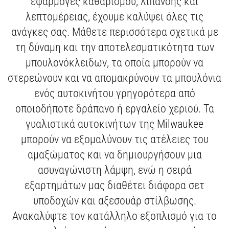
εφαρμογές καθαρισμού, λίπανσης και
ΜΕΣΑ ΑΤΟΜΙΚΗΣ ΠΡΟΣΤΑΣΙΑΣ
ΣΥΜΠΙΕΣΤΕΣ ΕΔΑΦΟΥΣ
ΛΕΙΑΝΣΗ
ΓΩΝΙΑΚΟΙ ΤΡΟΧΟΙ
ΠΟΛΥΕΡΓΑΛΕΙΑ
ΓΡΑΣΑΔΟΡΟΙ
ΤΡΙΒΕΙΑ
ΜΠΟΡΝΤΟΥΡΟΨΑΛΙΔΑ
ΜΕΤΑΛΛΙΚΗ ΑΠΟΘΗΚΕΥΣΗ
ΚΡΑΝΗ
ΠΡΙΟΝΙΑ & ΚΟΦΤΕΣ
ΚΑΡΥΔΑΚΙΑ ΜΕ ΛΑΒΗ Τ
ΜΗΧΑΝΗΣ ΓΚΑΖΟΝ
ΑΛΛΑ
ΚΑΡΦΙΑ ΚΑΙ ΣΥΝΔΕΤΙΚΑ
ΔΙΣΚΟΙ ΓΙΑ ΕΠΙΤΡΑΠΕΖΙΑ ΔΙΣΚΟΠΡΙΟΝΑ
λεπτομέρειας, έχουμε καλύψει όλες τις
ΕΝΔΥΣΗ
ΣΚΥΡΟΔΕΜΑΤΟΣ
ΔΟΚΙΜΑΣΤΙΚΑ & ΜΕΤΡΗΣΕΙΣ
ΑΛΟΙΦΑΔΟΡΟΙ
ΚΟΦΤΕΣ ΣΩΛΗΝΩΝ ΚΑΙ ΚΑΛΩΔΙΩΝ
ΚΟΛΛΗΤΗΡΙΑ
ΦΥΣΗΤΗΡΕΣ
ΕΝΘΕΤΑ & ΑΝΤΑΠΤΟΡΕΣ
ΥΠΟΔΗΜΑΤΑ ΑΣΦΑΛΕΙΑΣ
ΣΥΣΦΙΞΗ
ΡΑΚΟΡΟΚΛΕΙΔΑ
ΕΞΑΡΤΗΜΑΤΑ ΧΛΟΟΚΟΠΤΙΚΟΥ
ΠΡΟΣΑΡΤΗΜΑΤΑ ΣΥΣΤΗΜΑΤΩΝ
ΔΙΣΚΟΙ ΓΙΑ ΦΑΛΤΣΟΠΡΙΟΝΑ
ανάγκες σας. Μάθετε περισσότερα σχετικά με
τη δύναμη και την αποτελεσματικότητα των
ΕΡΓΑΛΕΙΑ ΧΕΙΡΟΣ
ΣΥΝΔΥΑΣΜΟΙ ΕΡΓΑΛΕΙΩΝ
ΠΛΑΝΕΣ
ΑΝΑΔΕΥΤΗΡΕΣ
ΠΡΙΟΝΙΑ ΚΛΑΔΕΜΑΤΟΣ
ΖΩΝΕΣ, ΘΗΚΕΣ & ΣΑΚΙΔΙΑ ΠΛΑΤΗΣ
ΨΥΞΗ
ΣΦΥΡΙΑ & ΕΞΩΛΚΕΙΣ
ΔΥΝΑΜΟΚΛΕΙΔΑ
ΕΙΔΙΚΩΝ ΕΡΓΑΛΕΙΩΝ
ΕΞΑΡΤΗΜΑΤΑ ΡΟΥΤΕΡ
μπουλονόκλειδων, τα οποία μπορούν να
ΕΞΑΡΤΗΜΑΤΑ
Force Logic
ΣΠΑΘΟΣΕΓΕΣ
ΤΡΑΒΗΓΜΑ ΚΑΛΩΔΙΩΝ
ΤΡΑΒΗΓΜΑ ΚΑΛΩΔΙΩΝ
ΠΡΟΣΑΡΤΗΜΑΤΑ
ΣΠΕΙΡΩΜΑ ΣΩΛΗΝΩΣΕΩΝ
στερεώνουν και να απομακρύνουν τα μπουλόνια
ΡΑΔΙΟΦΩΝΑ & ΗΧΕΙΑ
ΡΟΥΤΕΡ
ΔΟΝΗΤΕΣ ΣΚΥΡΟΔΕΜΑΤΟΣ
ΚΟΠΗ ΚΑΙ ΣΠΕΙΡΟΤΟΜΗΣΗ
ενός αυτοκινήτου γρηγορότερα από
οποιοδήποτε δράπανο ή εργαλείο χεριού. Τα
ΚΑΘΑΡΙΣΜΟΥ ΑΠΟΧΕΤΕΥΣΕΩΝ
ΛΑΜΑΡΙΝΟΨΑΛΙΔΑ
ΠΕΡΙΣΤΡΟΦΙΚΑ ΕΡΓΑΛΕΙΑ
γυαλιστικά αυτοκινήτων της Milwaukee
ΕΞΑΓΩΓΗΣ ΣΚΟΝΗΣ
ΔΙΣΚΟΠΡΙΟΝΑ ΠΑΓΚΟΥ & ΒΑΣΕΙΣ
ΔΙΑΧΕΙΡΙΣΗΣ ΥΛΙΚΟΥ
μπορούν να εξομαλύνουν τις ατέλειες του
ΕΞΕΙΔΙΚΕΥΜΕΝΑ ΕΡΓΑΛΕΙΑ
ΚΟΦΤΕΣ ΝΤΙΖΩΝ
αμαξώματος και να δημιουργήσουν μια
ασυναγώνιστη λάμψη, ενώ η σειρά
ΒΙΔΟΛΟΓΟΙ
εξαρτημάτων μας διαθέτει διάφορα σετ
υποδοχών και αξεσουάρ στίλβωσης.
Ανακαλύψτε τον κατάλληλο εξοπλισμό για το