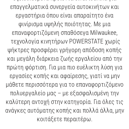
ΜΕΣΑ ΑΤΟΜΙΚΗΣ ΠΡΟΣΤΑΣΙΑΣ
ΣΥΜΠΙΕΣΤΕΣ ΕΔΑΦΟΥΣ
ΛΕΙΑΝΣΗ
ΓΩΝΙΑΚΟΙ ΤΡΟΧΟΙ
ΠΟΛΥΕΡΓΑΛΕΙΑ
ΓΡΑΣΑΔΟΡΟΙ
ΤΡΙΒΕΙΑ
ΜΠΟΡΝΤΟΥΡΟΨΑΛΙΔΑ
ΜΕΤΑΛΛΙΚΗ ΑΠΟΘΗΚΕΥΣΗ
ΚΡΑΝΗ
ΠΡΙΟΝΙΑ & ΚΟΦΤΕΣ
ΚΑΡΥΔΑΚΙΑ ΜΕ ΛΑΒΗ Τ
ΜΗΧΑΝΗΣ ΓΚΑΖΟΝ
ΑΛΛΑ
ΚΑΡΦΙΑ ΚΑΙ ΣΥΝΔΕΤΙΚΑ
ΔΙΣΚΟΙ ΓΙΑ ΕΠΙΤΡΑΠΕΖΙΑ ΔΙΣΚΟΠΡΙΟΝΑ
επαγγελματικά συνεργεία αυτοκινήτων και
ΕΝΔΥΣΗ
ΣΚΥΡΟΔΕΜΑΤΟΣ
ΔΟΚΙΜΑΣΤΙΚΑ & ΜΕΤΡΗΣΕΙΣ
ΑΛΟΙΦΑΔΟΡΟΙ
ΚΟΦΤΕΣ ΣΩΛΗΝΩΝ ΚΑΙ ΚΑΛΩΔΙΩΝ
ΚΟΛΛΗΤΗΡΙΑ
ΦΥΣΗΤΗΡΕΣ
ΕΝΘΕΤΑ & ΑΝΤΑΠΤΟΡΕΣ
ΥΠΟΔΗΜΑΤΑ ΑΣΦΑΛΕΙΑΣ
ΣΥΣΦΙΞΗ
ΡΑΚΟΡΟΚΛΕΙΔΑ
ΕΞΑΡΤΗΜΑΤΑ ΧΛΟΟΚΟΠΤΙΚΟΥ
ΠΡΟΣΑΡΤΗΜΑΤΑ ΣΥΣΤΗΜΑΤΩΝ
ΔΙΣΚΟΙ ΓΙΑ ΦΑΛΤΣΟΠΡΙΟΝΑ
εργαστήρια όπου είναι απαραίτητο ένα
φινίρισμα υψηλής ποιότητας. Με μια
ΕΡΓΑΛΕΙΑ ΧΕΙΡΟΣ
ΣΥΝΔΥΑΣΜΟΙ ΕΡΓΑΛΕΙΩΝ
ΠΛΑΝΕΣ
ΑΝΑΔΕΥΤΗΡΕΣ
ΠΡΙΟΝΙΑ ΚΛΑΔΕΜΑΤΟΣ
ΖΩΝΕΣ, ΘΗΚΕΣ & ΣΑΚΙΔΙΑ ΠΛΑΤΗΣ
ΨΥΞΗ
ΣΦΥΡΙΑ & ΕΞΩΛΚΕΙΣ
ΔΥΝΑΜΟΚΛΕΙΔΑ
ΕΙΔΙΚΩΝ ΕΡΓΑΛΕΙΩΝ
ΕΞΑΡΤΗΜΑΤΑ ΡΟΥΤΕΡ
επαναφορτιζόμενη σπαθόσεγα Milwaukee,
ΕΞΑΡΤΗΜΑΤΑ
Force Logic
ΣΠΑΘΟΣΕΓΕΣ
ΤΡΑΒΗΓΜΑ ΚΑΛΩΔΙΩΝ
ΤΡΑΒΗΓΜΑ ΚΑΛΩΔΙΩΝ
ΠΡΟΣΑΡΤΗΜΑΤΑ
ΣΠΕΙΡΩΜΑ ΣΩΛΗΝΩΣΕΩΝ
τεχνολογία κινητήρων POWERSTATE χωρίς
ψήκτρες προσφέρει γρήγορη απόδοση κοπής
ΡΑΔΙΟΦΩΝΑ & ΗΧΕΙΑ
ΡΟΥΤΕΡ
ΔΟΝΗΤΕΣ ΣΚΥΡΟΔΕΜΑΤΟΣ
ΚΟΠΗ ΚΑΙ ΣΠΕΙΡΟΤΟΜΗΣΗ
και μεγάλη διάρκεια ζωής εργαλείου από την
ΚΑΘΑΡΙΣΜΟΥ ΑΠΟΧΕΤΕΥΣΕΩΝ
ΛΑΜΑΡΙΝΟΨΑΛΙΔΑ
ΠΕΡΙΣΤΡΟΦΙΚΑ ΕΡΓΑΛΕΙΑ
πρώτη φόρτιση. Για μια πιο ευέλικτη λύση για
ΕΞΑΓΩΓΗΣ ΣΚΟΝΗΣ
ΔΙΣΚΟΠΡΙΟΝΑ ΠΑΓΚΟΥ & ΒΑΣΕΙΣ
ΔΙΑΧΕΙΡΙΣΗΣ ΥΛΙΚΟΥ
εργασίες κοπής και αφαίρεσης, γιατί να μην
μάθετε περισσότερα για το επαναφορτιζόμενο
ΕΞΕΙΔΙΚΕΥΜΕΝΑ ΕΡΓΑΛΕΙΑ
ΚΟΦΤΕΣ ΝΤΙΖΩΝ
πολυεργαλείο μας – με εξασφαλισμένη την
ΒΙΔΟΛΟΓΟΙ
καλύτερη αντοχή στην κατηγορία. Για όλες τις
ανάγκες αυτόματης κοπής και πολλά άλλα, μην
κοιτάξετε περαιτέρω.