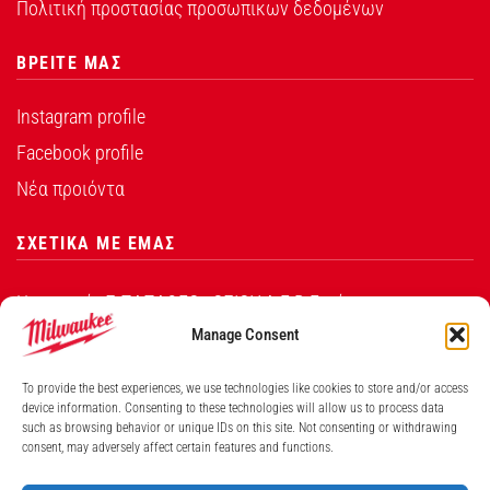
Πολιτική προστασίας προσωπικων δεδομένων
ΒΡΕΙΤΕ ΜΑΣ
Instagram profile
Facebook profile
Νέα προιόντα
ΣΧΕΤΙΚΑ ΜΕ ΕΜΑΣ
Η εταιρεία Σ.ΠΑΠΑΘΕΟ∆ΟΣΙΟΥ Α.Ε.Β.Ε. είναι ο
εξουσιοδοτημένος αντιπρόσωπος από την Techtronic
Manage Consent
Industries Co. Ltd για τα προϊόντα που φέρουν το
To provide the best experiences, we use technologies like cookies to store and/or access
λογότυπο Milwaukee στην Ελλάδα.
device information. Consenting to these technologies will allow us to process data
such as browsing behavior or unique IDs on this site. Not consenting or withdrawing
consent, may adversely affect certain features and functions.
Λ. ΒΕΙΚΟΥ 131, ΓΑΛΑΤΣΙ ΑΘΗΝΑ, 11146