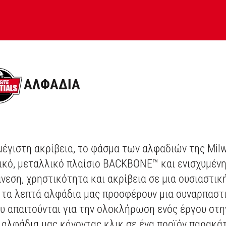
ΑΛΦΑΔΙΑ
μέγιστη ακρίβεια, το φάσμα των αλφαδιών της Milw
τικό, μεταλλικό πλαίσιο BACKBONE™ και ενισχυμένη
εση, χρηστικότητα και ακρίβεια σε μια ουσιαστι
 τα λεπτά αλφάδια μας προσφέρουν μια συναρπαστι
ου απαιτούνται για την ολοκλήρωση ενός έργου στ
 αλφάδια μας κάνοντας κλικ σε ένα προϊόν παρακά