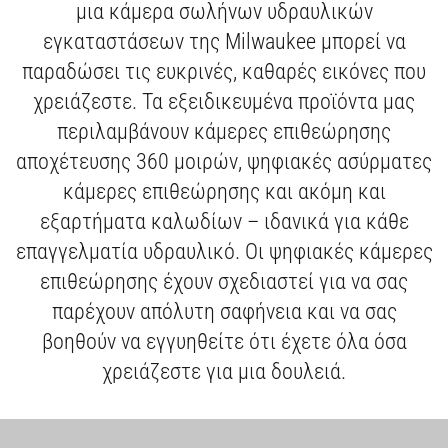
μια κάμερα σωλήνων υδραυλικών
ΜΕΣΑ ΑΤΟΜΙΚΗΣ ΠΡΟΣΤΑΣΙΑΣ
ΣΥΜΠΙΕΣΤΕΣ ΕΔΑΦΟΥΣ
ΛΕΙΑΝΣΗ
ΓΩΝΙΑΚΟΙ ΤΡΟΧΟΙ
ΠΟΛΥΕΡΓΑΛΕΙΑ
ΓΡΑΣΑΔΟΡΟΙ
ΤΡΙΒΕΙΑ
ΜΠΟΡΝΤΟΥΡΟΨΑΛΙΔΑ
ΜΕΤΑΛΛΙΚΗ ΑΠΟΘΗΚΕΥΣΗ
ΚΡΑΝΗ
ΠΡΙΟΝΙΑ & ΚΟΦΤΕΣ
ΚΑΡΥΔΑΚΙΑ ΜΕ ΛΑΒΗ Τ
ΜΗΧΑΝΗΣ ΓΚΑΖΟΝ
ΑΛΛΑ
ΚΑΡΦΙΑ ΚΑΙ ΣΥΝΔΕΤΙΚΑ
ΔΙΣΚΟΙ ΓΙΑ ΕΠΙΤΡΑΠΕΖΙΑ ΔΙΣΚΟΠΡΙΟΝΑ
εγκαταστάσεων της Milwaukee μπορεί να
ΕΝΔΥΣΗ
ΣΚΥΡΟΔΕΜΑΤΟΣ
ΔΟΚΙΜΑΣΤΙΚΑ & ΜΕΤΡΗΣΕΙΣ
ΑΛΟΙΦΑΔΟΡΟΙ
ΚΟΦΤΕΣ ΣΩΛΗΝΩΝ ΚΑΙ ΚΑΛΩΔΙΩΝ
ΚΟΛΛΗΤΗΡΙΑ
ΦΥΣΗΤΗΡΕΣ
ΕΝΘΕΤΑ & ΑΝΤΑΠΤΟΡΕΣ
ΥΠΟΔΗΜΑΤΑ ΑΣΦΑΛΕΙΑΣ
ΣΥΣΦΙΞΗ
ΡΑΚΟΡΟΚΛΕΙΔΑ
ΕΞΑΡΤΗΜΑΤΑ ΧΛΟΟΚΟΠΤΙΚΟΥ
ΠΡΟΣΑΡΤΗΜΑΤΑ ΣΥΣΤΗΜΑΤΩΝ
ΔΙΣΚΟΙ ΓΙΑ ΦΑΛΤΣΟΠΡΙΟΝΑ
παραδώσει τις ευκρινές, καθαρές εικόνες που
ΕΡΓΑΛΕΙΑ ΧΕΙΡΟΣ
ΣΥΝΔΥΑΣΜΟΙ ΕΡΓΑΛΕΙΩΝ
ΠΛΑΝΕΣ
ΑΝΑΔΕΥΤΗΡΕΣ
ΠΡΙΟΝΙΑ ΚΛΑΔΕΜΑΤΟΣ
ΖΩΝΕΣ, ΘΗΚΕΣ & ΣΑΚΙΔΙΑ ΠΛΑΤΗΣ
ΨΥΞΗ
ΣΦΥΡΙΑ & ΕΞΩΛΚΕΙΣ
ΔΥΝΑΜΟΚΛΕΙΔΑ
ΕΙΔΙΚΩΝ ΕΡΓΑΛΕΙΩΝ
ΕΞΑΡΤΗΜΑΤΑ ΡΟΥΤΕΡ
χρειάζεστε. Τα εξειδικευμένα προϊόντα μας
περιλαμβάνουν κάμερες επιθεώρησης
ΕΞΑΡΤΗΜΑΤΑ
Force Logic
ΣΠΑΘΟΣΕΓΕΣ
ΤΡΑΒΗΓΜΑ ΚΑΛΩΔΙΩΝ
ΤΡΑΒΗΓΜΑ ΚΑΛΩΔΙΩΝ
ΠΡΟΣΑΡΤΗΜΑΤΑ
ΣΠΕΙΡΩΜΑ ΣΩΛΗΝΩΣΕΩΝ
αποχέτευσης 360 μοιρών, ψηφιακές ασύρματες
ΡΑΔΙΟΦΩΝΑ & ΗΧΕΙΑ
ΡΟΥΤΕΡ
ΔΟΝΗΤΕΣ ΣΚΥΡΟΔΕΜΑΤΟΣ
ΚΟΠΗ ΚΑΙ ΣΠΕΙΡΟΤΟΜΗΣΗ
κάμερες επιθεώρησης και ακόμη και
ΚΑΘΑΡΙΣΜΟΥ ΑΠΟΧΕΤΕΥΣΕΩΝ
ΛΑΜΑΡΙΝΟΨΑΛΙΔΑ
ΠΕΡΙΣΤΡΟΦΙΚΑ ΕΡΓΑΛΕΙΑ
εξαρτήματα καλωδίων – ιδανικά για κάθε
επαγγελματία υδραυλικό. Οι ψηφιακές κάμερες
ΕΞΑΓΩΓΗΣ ΣΚΟΝΗΣ
ΔΙΣΚΟΠΡΙΟΝΑ ΠΑΓΚΟΥ & ΒΑΣΕΙΣ
ΔΙΑΧΕΙΡΙΣΗΣ ΥΛΙΚΟΥ
επιθεώρησης έχουν σχεδιαστεί για να σας
ΕΞΕΙΔΙΚΕΥΜΕΝΑ ΕΡΓΑΛΕΙΑ
ΚΟΦΤΕΣ ΝΤΙΖΩΝ
παρέχουν απόλυτη σαφήνεια και να σας
ΒΙΔΟΛΟΓΟΙ
βοηθούν να εγγυηθείτε ότι έχετε όλα όσα
χρειάζεστε για μια δουλειά.