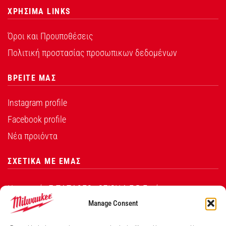
ΧΡΗΣΙΜΑ LINKS
Όροι και Προυποθέσεις
Πολιτική προστασίας προσωπικων δεδομένων
ΒΡΕΙΤΕ ΜΑΣ
Instagram profile
Facebook profile
Νέα προιόντα
ΣΧΕΤΙΚΑ ΜΕ ΕΜΑΣ
Η εταιρεία Σ.ΠΑΠΑΘΕΟ∆ΟΣΙΟΥ Α.Ε.Β.Ε. είναι ο
εξουσιοδοτημένος αντιπρόσωπος από την Techtronic
Manage Consent
Industries Co. Ltd για τα προϊόντα που φέρουν το