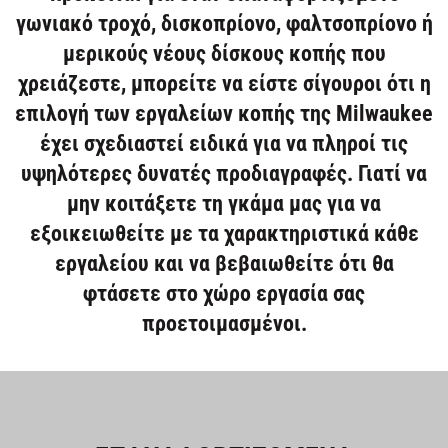
ΜΕΣΑ ΑΤΟΜΙΚΗΣ ΠΡΟΣΤΑΣΙΑΣ
ΣΥΜΠΙΕΣΤΕΣ ΕΔΑΦΟΥΣ
ΛΕΙΑΝΣΗ
ΓΩΝΙΑΚΟΙ ΤΡΟΧΟΙ
ΠΟΛΥΕΡΓΑΛΕΙΑ
ΓΡΑΣΑΔΟΡΟΙ
ΤΡΙΒΕΙΑ
ΜΠΟΡΝΤΟΥΡΟΨΑΛΙΔΑ
ΜΕΤΑΛΛΙΚΗ ΑΠΟΘΗΚΕΥΣΗ
ΚΡΑΝΗ
ΠΡΙΟΝΙΑ & ΚΟΦΤΕΣ
ΚΑΡΥΔΑΚΙΑ ΜΕ ΛΑΒΗ Τ
ΜΗΧΑΝΗΣ ΓΚΑΖΟΝ
ΑΛΛΑ
ΚΑΡΦΙΑ ΚΑΙ ΣΥΝΔΕΤΙΚΑ
ΔΙΣΚΟΙ ΓΙΑ ΕΠΙΤΡΑΠΕΖΙΑ ΔΙΣΚΟΠΡΙΟΝΑ
γωνιακό τροχό, δισκοπρίονο, φαλτσοπρίονο ή
ΕΝΔΥΣΗ
ΣΚΥΡΟΔΕΜΑΤΟΣ
ΔΟΚΙΜΑΣΤΙΚΑ & ΜΕΤΡΗΣΕΙΣ
ΑΛΟΙΦΑΔΟΡΟΙ
ΚΟΦΤΕΣ ΣΩΛΗΝΩΝ ΚΑΙ ΚΑΛΩΔΙΩΝ
ΚΟΛΛΗΤΗΡΙΑ
ΦΥΣΗΤΗΡΕΣ
ΕΝΘΕΤΑ & ΑΝΤΑΠΤΟΡΕΣ
ΥΠΟΔΗΜΑΤΑ ΑΣΦΑΛΕΙΑΣ
ΣΥΣΦΙΞΗ
ΡΑΚΟΡΟΚΛΕΙΔΑ
ΕΞΑΡΤΗΜΑΤΑ ΧΛΟΟΚΟΠΤΙΚΟΥ
ΠΡΟΣΑΡΤΗΜΑΤΑ ΣΥΣΤΗΜΑΤΩΝ
ΔΙΣΚΟΙ ΓΙΑ ΦΑΛΤΣΟΠΡΙΟΝΑ
μερικούς νέους δίσκους κοπής που
χρειάζεστε, μπορείτε να είστε σίγουροι ότι η
ΕΡΓΑΛΕΙΑ ΧΕΙΡΟΣ
ΣΥΝΔΥΑΣΜΟΙ ΕΡΓΑΛΕΙΩΝ
ΠΛΑΝΕΣ
ΑΝΑΔΕΥΤΗΡΕΣ
ΠΡΙΟΝΙΑ ΚΛΑΔΕΜΑΤΟΣ
ΖΩΝΕΣ, ΘΗΚΕΣ & ΣΑΚΙΔΙΑ ΠΛΑΤΗΣ
ΨΥΞΗ
ΣΦΥΡΙΑ & ΕΞΩΛΚΕΙΣ
ΔΥΝΑΜΟΚΛΕΙΔΑ
ΕΙΔΙΚΩΝ ΕΡΓΑΛΕΙΩΝ
ΕΞΑΡΤΗΜΑΤΑ ΡΟΥΤΕΡ
επιλογή των εργαλείων κοπής της Milwaukee
ΕΞΑΡΤΗΜΑΤΑ
Force Logic
ΣΠΑΘΟΣΕΓΕΣ
ΤΡΑΒΗΓΜΑ ΚΑΛΩΔΙΩΝ
ΤΡΑΒΗΓΜΑ ΚΑΛΩΔΙΩΝ
ΠΡΟΣΑΡΤΗΜΑΤΑ
ΣΠΕΙΡΩΜΑ ΣΩΛΗΝΩΣΕΩΝ
έχει σχεδιαστεί ειδικά για να πληροί τις
υψηλότερες δυνατές προδιαγραφές. Γιατί να
ΡΑΔΙΟΦΩΝΑ & ΗΧΕΙΑ
ΡΟΥΤΕΡ
ΔΟΝΗΤΕΣ ΣΚΥΡΟΔΕΜΑΤΟΣ
ΚΟΠΗ ΚΑΙ ΣΠΕΙΡΟΤΟΜΗΣΗ
μην κοιτάξετε τη γκάμα μας για να
ΚΑΘΑΡΙΣΜΟΥ ΑΠΟΧΕΤΕΥΣΕΩΝ
ΛΑΜΑΡΙΝΟΨΑΛΙΔΑ
ΠΕΡΙΣΤΡΟΦΙΚΑ ΕΡΓΑΛΕΙΑ
εξοικειωθείτε με τα χαρακτηριστικά κάθε
ΕΞΑΓΩΓΗΣ ΣΚΟΝΗΣ
ΔΙΣΚΟΠΡΙΟΝΑ ΠΑΓΚΟΥ & ΒΑΣΕΙΣ
ΔΙΑΧΕΙΡΙΣΗΣ ΥΛΙΚΟΥ
εργαλείου και να βεβαιωθείτε ότι θα
φτάσετε στο χώρο εργασία σας
ΕΞΕΙΔΙΚΕΥΜΕΝΑ ΕΡΓΑΛΕΙΑ
ΚΟΦΤΕΣ ΝΤΙΖΩΝ
προετοιμασμένοι.
ΒΙΔΟΛΟΓΟΙ