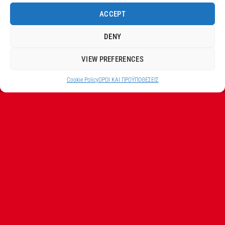
Πολιτική προστασίας προσωπικων δεδομένων
ACCEPT
ΒΡΕΙΤΕ ΜΑΣ
DENY
Instagram profile
VIEW PREFERENCES
Facebook profile
Cookie Policy
ΟΡΟI ΚΑΙ ΠΡΟΫΠΟΘEΣΕΙΣ
Νέα προιόντα
ΣΧΕΤΙΚΑ ΜΕ ΕΜΑΣ
Η εταιρεία Σ.ΠΑΠΑΘΕΟ∆ΟΣΙΟΥ Α.Ε.Β.Ε. είναι ο
εξουσιοδοτημένος αντιπρόσωπος από την Techtronic
Industries Co. Ltd για τα προϊόντα που φέρουν το
λογότυπο Milwaukee στην Ελλάδα.
Λ. ΒΕΙΚΟΥ 131, ΓΑΛΑΤΣΙ ΑΘΗΝΑ, 11146