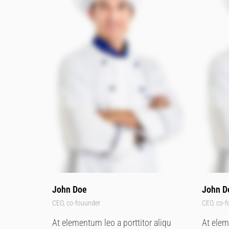
John Doe
John D
CEO, co-fouunder
CEO, co-f
At elementum leo a porttitor aliqu
At elem