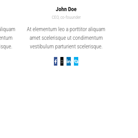
John Doe
CEO, co-fouunder
 aliquam
At elementum leo a porttitor aliquam
mentum
amet scelerisque ut condimentum
isque.
vestibulum parturient scelerisque.