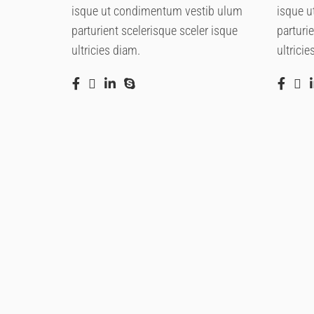
isque ut condimentum vestib ulum
isque u
parturient scelerisque sceler isque
parturi
ultricies diam.
ultricie