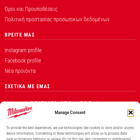
Όροι και Προυποθέσεις
Πολιτική προστασίας προσωπικων δεδομένων
ΒΡΕΙΤΕ ΜΑΣ
Instagram profile
Facebook profile
Νέα προιόντα
ΣΧΕΤΙΚΑ ΜΕ ΕΜΑΣ
Η εταιρεία Σ.ΠΑΠΑΘΕΟ∆ΟΣΙΟΥ Α.Ε.Β.Ε. είναι ο
εξουσιοδοτημένος αντιπρόσωπος από την Techtronic
Manage Consent
Industries Co. Ltd για τα προϊόντα που φέρουν το
To provide the best experiences, we use technologies like cookies to store and/or access
λογότυπο Milwaukee στην Ελλάδα.
device information. Consenting to these technologies will allow us to process data
such as browsing behavior or unique IDs on this site. Not consenting or withdrawing