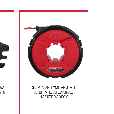
ΙΔΑ
30 M NON ΤΥΜΠΑΝΟ ΜΗ
ΛΑΜΕΣ Κ
Υ &
ΑΓΩΓΙΜΗΣ ΑΤΣΑΛΙΝΑΣ
AX™ 
ΗΛΕΚΤΡΟΛΟΓΟΥ
150