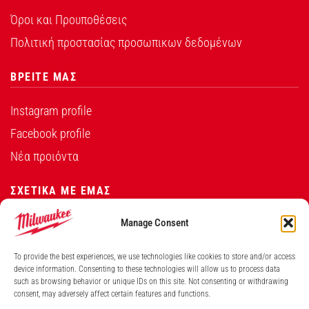
Όροι και Προυποθέσεις
Πολιτική προστασίας προσωπικων δεδομένων
ΒΡΕΙΤΕ ΜΑΣ
Instagram profile
Facebook profile
Νέα προιόντα
ΣΧΕΤΙΚΑ ΜΕ ΕΜΑΣ
Manage Consent
Η εταιρεία Σ.ΠΑΠΑΘΕΟ∆ΟΣΙΟΥ Α.Ε.Β.Ε. είναι ο
εξουσιοδοτημένος αντιπρόσωπος από την Techtronic
To provide the best experiences, we use technologies like cookies to store and/or access
Industries Co. Ltd για τα προϊόντα που φέρουν το
device information. Consenting to these technologies will allow us to process data
such as browsing behavior or unique IDs on this site. Not consenting or withdrawing
λογότυπο Milwaukee στην Ελλάδα.
consent, may adversely affect certain features and functions.