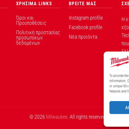
ΧΡΗΣΙΜΑ LINKS
ΒΡΕΙΤΕ ΜΑΣ
ΣΧ
Όροι και
Instagram profile
Η ε
Προυποθέσεις
Facebook profile
εξο
Πολιτική προστασίας
Tec
Νέα προιόντα
προσωπικων
δεδομένων
που
Ελλ
To provide the
information. C
or unique IDs 
ΑΡ
features and f
A
© 2026
Milwaukee
. All rights reserved