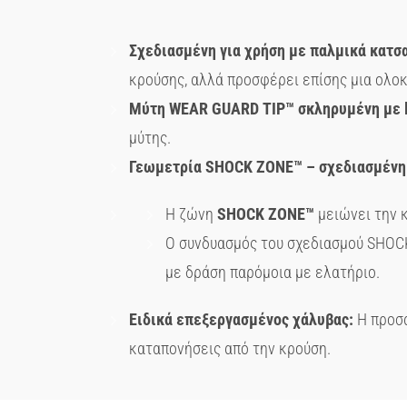
Σχεδιασμένη για χρήση με παλμικά κατσ
κρούσης, αλλά προσφέρει επίσης μια ολο
Μύτη
WEAR
GUARD
TIP
™ σκληρυμένη με
μύτης.
Γεωμετρία
SHOCK
ZONE
™ – σχεδιασμένη
Η ζώνη
SHOCK
ZONE
™
μειώνει την 
Ο συνδυασμός του σχεδιασμού SHOCK
με δράση παρόμοια με ελατήριο.
Ειδικά επεξεργασμένος χάλυβας:
Η προσα
καταπονήσεις από την κρούση.