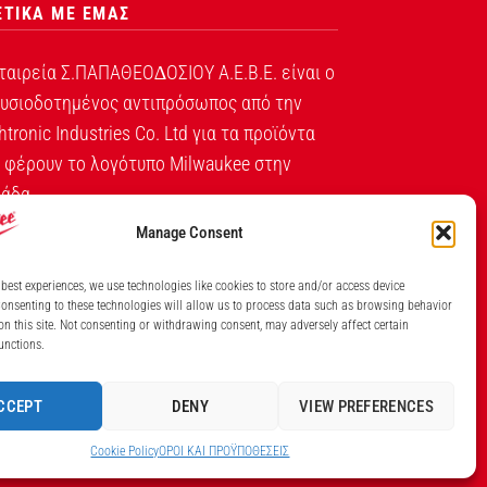
ΕΤΙΚΑ ΜΕ ΕΜΑΣ
ταιρεία Σ.ΠΑΠΑΘΕΟ∆ΟΣΙΟΥ Α.Ε.Β.Ε. είναι ο
υσιοδοτημένος αντιπρόσωπος από την
htronic Industries Co. Ltd για τα προϊόντα
 φέρουν το λογότυπο Milwaukee στην
άδα.
Manage Consent
Λ. ΒΕΙΚΟΥ 131, ΓΑΛΑΤΣΙ ΑΘΗΝΑ, 11146
 best experiences, we use technologies like cookies to store and/or access device
ΤΗΛ: (+30) 210 213 5300
onsenting to these technologies will allow us to process data such as browsing behavior
on this site. Not consenting or withdrawing consent, may adversely affect certain
ΙΘΜΟΣ ΓΕΜΗ ΕΤΑΙΡΕΙΑΣ 7826201000
unctions.
CCEPT
DENY
VIEW PREFERENCES
Cookie Policy
ΟΡΟI ΚΑΙ ΠΡΟΫΠΟΘEΣΕΙΣ