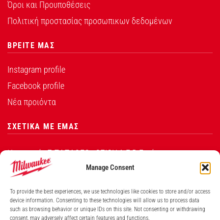
Όροι και Προυποθέσεις
Πολιτική προστασίας προσωπικων δεδομένων
ΒΡΕΙΤΕ ΜΑΣ
Instagram profile
Facebook profile
Νέα προιόντα
ΣΧΕΤΙΚΑ ΜΕ ΕΜΑΣ
Η εταιρεία Σ.ΠΑΠΑΘΕΟ∆ΟΣΙΟΥ Α.Ε.Β.Ε. είναι ο
εξουσιοδοτημένος αντιπρόσωπος από την Techtronic
Manage Consent
Industries Co. Ltd για τα προϊόντα που φέρουν το
To provide the best experiences, we use technologies like cookies to store and/or access
λογότυπο Milwaukee στην Ελλάδα.
device information. Consenting to these technologies will allow us to process data
such as browsing behavior or unique IDs on this site. Not consenting or withdrawing
Λ. ΒΕΙΚΟΥ 131, ΓΑΛΑΤΣΙ ΑΘΗΝΑ, 11146
consent, may adversely affect certain features and functions.