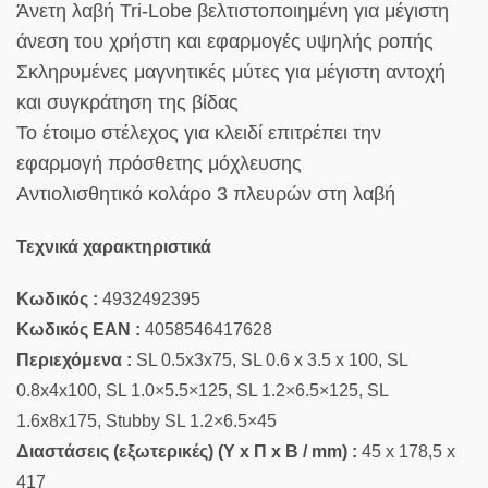
Άνετη λαβή Tri-Lobe βελτιστοποιημένη για μέγιστη
άνεση του χρήστη και εφαρμογές υψηλής ροπής
Σκληρυμένες μαγνητικές μύτες για μέγιστη αντοχή
και συγκράτηση της βίδας
Το έτοιμο στέλεχος για κλειδί επιτρέπει την
εφαρμογή πρόσθετης μόχλευσης
Αντιολισθητικό κολάρο 3 πλευρών στη λαβή
Τεχνικά χαρακτηριστικά
Κωδικός :
4932492395
Κωδικός EAN :
4058546417628
Περιεχόμενα :
SL 0.5x3x75, SL 0.6 x 3.5 x 100, SL
0.8x4x100, SL 1.0×5.5×125, SL 1.2×6.5×125, SL
1.6x8x175, Stubby SL 1.2×6.5×45
Διαστάσεις (εξωτερικές) (Υ x Π x Β / mm) :
45 x 178,5 x
417