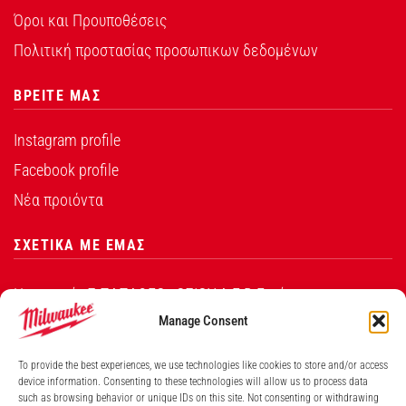
Όροι και Προυποθέσεις
Πολιτική προστασίας προσωπικων δεδομένων
ΒΡΕΙΤΕ ΜΑΣ
Instagram profile
Facebook profile
Νέα προιόντα
ΣΧΕΤΙΚΑ ΜΕ ΕΜΑΣ
Η εταιρεία Σ.ΠΑΠΑΘΕΟ∆ΟΣΙΟΥ Α.Ε.Β.Ε. είναι ο
εξουσιοδοτημένος αντιπρόσωπος από την Techtronic
Manage Consent
Industries Co. Ltd για τα προϊόντα που φέρουν το
To provide the best experiences, we use technologies like cookies to store and/or access
λογότυπο Milwaukee στην Ελλάδα.
device information. Consenting to these technologies will allow us to process data
such as browsing behavior or unique IDs on this site. Not consenting or withdrawing