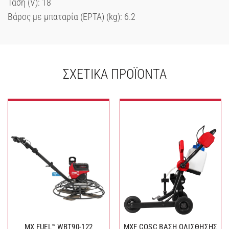
Τάση (V): 18
Βάρος με μπαταρία (EPTA) (kg): 6.2
ΣΧΕΤΙΚΆ ΠΡΟΪΌΝΤΑ
MX FUEL™ WBT90-122
MXF COSC ΒΑΣΗ ΟΛΙΣΘΗΣΗΣ