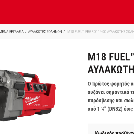
ΜΕΝΑ ΕΡΓΑΛΕΙΑ
ΑΥΛΑΚΩΤΕΣ ΣΩΛΗΝΩΝ
M18 FUEL™ FRGRO114-0C ΑΥΛΑΚΩΤΗΣ ΣΩΛ
M18 FUEL
ΑΥΛΑΚΩΤΗ
Ο πρώτος φορητός α
αυξάνει σημαντικά τ
πυρόσβεσης και σωλ
από 1 ¼″ (DN32) έως 
Κωδικός προϊόντ