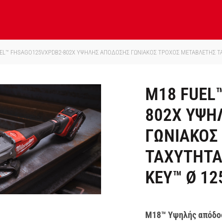
EL™ FHSAGO125VXPDB2-802X ΥΨΗΛΗΣ ΑΠΟΔΟΣΗΣ ΓΩΝΙΑΚΟΣ ΤΡΟΧΟΣ ΜΕΤΑΒΛΕΤΗΣ ΤΑ
M18 FUEL
802X ΥΨΗ
ΓΩΝΙΑΚΟΣ
ΤΑΧΥΤΗΤΑ
KEY™ Ø 1
M18™ Υψηλής απόδοσ