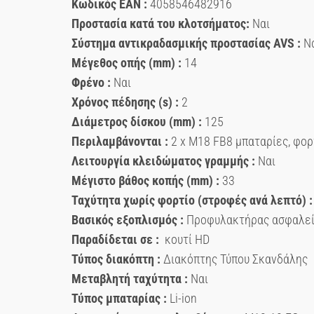
Κωδικός ΕΑΝ :
4058546482916
Προστασία κατά του κλοτσήματος:
Ναι
Σύστημα αντικραδασμικής προστασίας AVS :
Ν
Μέγεθος οπής (mm) :
14
Φρένο :
Ναι
Χρόνος πέδησης (s) :
2
Διάμετρος δίσκου (mm) :
125
Περιλαμβάνονται :
2 x M18 FB8 μπαταρίες, φορ
Λειτουργία κλειδώματος γραμμής :
Ναι
Μέγιστο βάθος κοπής (mm) :
33
Ταχύτητα χωρίς φορτίο (στροφές ανά λεπτό) :
Βασικός εξοπλισμός :
Προφυλακτήρας ασφαλείας
Παραδίδεται σε :
κουτί HD
Τύπος διακόπτη :
Διακόπτης Τύπου Σκανδάλης
Μεταβλητή ταχύτητα :
Ναι
Τύπος μπαταρίας :
Li-ion