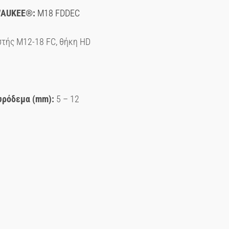
WAUKEE®:
M18 FDDEC
στής M12-18 FC, θήκη HD
υρόδεμα (mm):
5 – 12