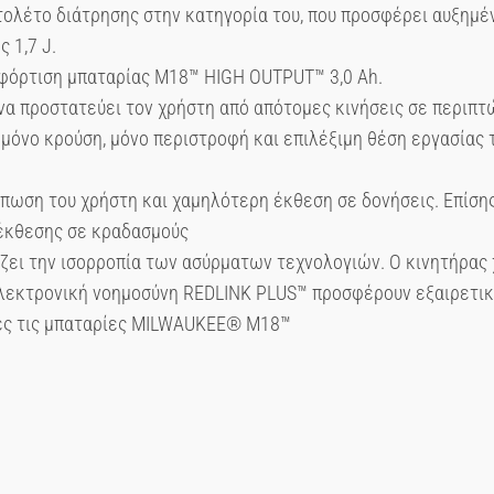
τολέτο διάτρησης στην κατηγορία του, που προσφέρει αυξημέ
 1,7 J.
 φόρτιση μπαταρίας M18™ HIGH OUTPUT™ 3,0 Ah.
να προστατεύει τον χρήστη από απότομες κινήσεις σε περιπτ
μόνο κρούση, μόνο περιστροφή και επιλέξιμη θέση εργασίας το
όπωση του χρήστη και χαμηλότερη έκθεση σε δονήσεις. Επίση
έκθεσης σε κραδασμούς
ζει την ισορροπία των ασύρματων τεχνολογιών. Ο κινητήρα
εκτρονική νοημοσύνη REDLINK PLUS™ προσφέρουν εξαιρετική 
λες τις μπαταρίες MILWAUKEE® M18™