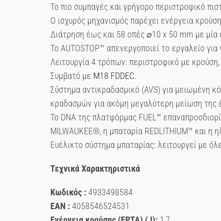
Το πιο συμπαγές και γρήγορο περιστροφικό πισ
Ο ισχυρός μηχανισμός παρέχει ενέργεια κρούσης
Διάτρηση έως και 58 οπές ⌀10 x 50 mm με μία
Το AUTOSTOP™ απενεργοποιεί το εργαλείο για 
Λειτουργία 4 τρόπων: περιστροφικό με κρούση, 
Συμβατό με
M18 FDDEC.
Σύστημα αντικραδασμικό (AVS) για μειωμένη κ
κραδασμών για ακόμη μεγαλύτερη μείωση της 
Το DNA της πλατφόρμας FUEL™ επαναπροσδιορί
MILWAUKEE®, η μπαταρία REDLITHIUM™ και η ηλ
Ευέλικτο σύστημα μπαταρίας: λειτουργεί με ό
Τεχνικά Χαρακτηριστικά
Κωδικός :
4933498584
EAN :
4058546524531
Ενέργεια κρούσης (EPTA) (J):
1,7