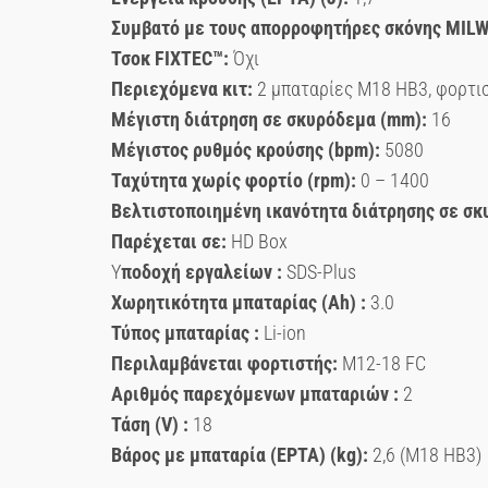
Συμβατό με τους απορροφητήρες σκόνης MIL
Τσοκ FIXTEC™:
Όχι
Περιεχόμενα κιτ:
2 μπαταρίες M18 HB3, φορτι
Μέγιστη διάτρηση σε σκυρόδεμα (mm):
16
Μέγιστος ρυθμός κρούσης (bpm):
5080
Ταχύτητα χωρίς φορτίο (rpm):
0 – 1400
Βελτιστοποιημένη ικανότητα διάτρησης σε σκ
Παρέχεται σε:
HD Box
Υ
ποδοχή εργαλείων :
SDS-Plus
Χωρητικότητα μπαταρίας (Ah) :
3.0
Τύπος μπαταρίας :
Li-ion
Περιλαμβάνεται φορτιστής:
M12-18 FC
Αριθμός παρεχόμενων μπαταριών :
2
Τάση (V) :
18
Βάρος με μπαταρία (EPTA) (kg):
2,6 (M18 HB3)