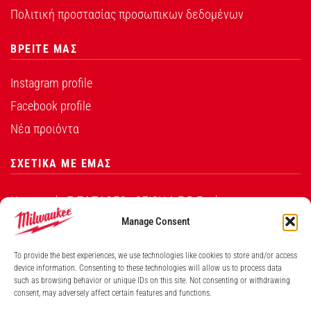
Πολιτική προστασίας προσωπικων δεδομένων
ΒΡΕΙΤΕ ΜΑΣ
Instagram profile
Facebook profile
Νέα προιόντα
ΣΧΕΤΙΚΑ ΜΕ ΕΜΑΣ
Η εταιρεία Σ.ΠΑΠΑΘΕΟ∆ΟΣΙΟΥ Α.Ε.Β.Ε. είναι ο
εξουσιοδοτημένος αντιπρόσωπος από την Techtronic
Manage Consent
Industries Co. Ltd για τα προϊόντα που φέρουν το
To provide the best experiences, we use technologies like cookies to store and/or access
λογότυπο Milwaukee στην Ελλάδα.
device information. Consenting to these technologies will allow us to process data
such as browsing behavior or unique IDs on this site. Not consenting or withdrawing
Λ. ΒΕΙΚΟΥ 131, ΓΑΛΑΤΣΙ ΑΘΗΝΑ, 11146
consent, may adversely affect certain features and functions.