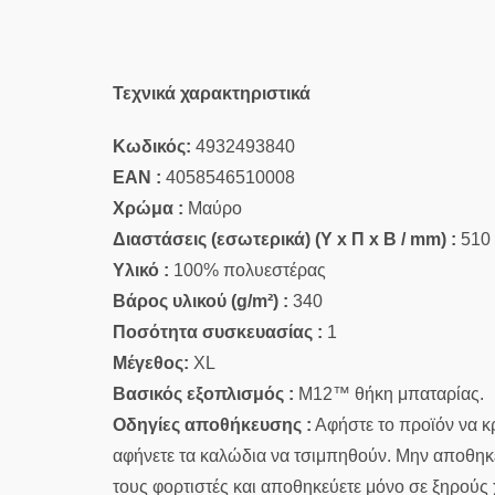
Τεχνικά χαρακτηριστικά
Κωδικός:
4932493840
EAN :
4058546510008
Χρώμα :
Μαύρο
Διαστάσεις (εσωτερικά) (Υ x Π x Β / mm) :
510 
Υλικό :
100% πολυεστέρας
Βάρος υλικού (g/m²) :
340
Ποσότητα συσκευασίας :
1
Μέγεθος:
XL
Βασικός εξοπλισμός :
M12™ θήκη μπαταρίας.
Οδηγίες αποθήκευσης :
Αφήστε το προϊόν να κ
αφήνετε τα καλώδια να τσιμπηθούν. Μην αποθηκεύ
τους φορτιστές και αποθηκεύετε μόνο σε ξηρούς 