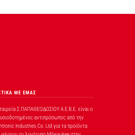
ΕΤΙΚΑ ΜΕ ΕΜΑΣ
ταιρεία Σ.ΠΑΠΑΘΕΟ∆ΟΣΙΟΥ Α.Ε.Β.Ε. είναι ο
υσιοδοτημένος αντιπρόσωπος από την
htronic Industries Co. Ltd για τα προϊόντα
 φέρουν το λογότυπο Milwaukee στην