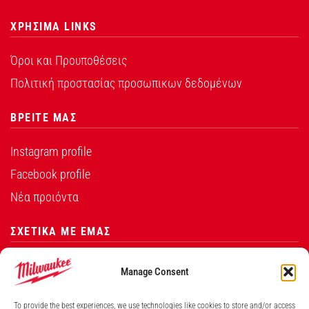
ΧΡΗΣΙΜΑ LINKS
Όροι και Προυποθέσεις
Πολιτική προστασίας προσωπικων δεδομένων
ΒΡΕΙΤΕ ΜΑΣ
Instagram profile
Facebook profile
Νέα προιόντα
ΣΧΕΤΙΚΑ ΜΕ ΕΜΑΣ
Η εταιρεία Σ.ΠΑΠΑΘΕΟ∆ΟΣΙΟΥ Α.Ε.Β.Ε. είναι ο
Manage Consent
εξουσιοδοτημένος αντιπρόσωπος από την Techtronic
Industries Co. Ltd για τα προϊόντα που φέρουν το
To provide the best experiences, we use technologies like cookies to store and/or access