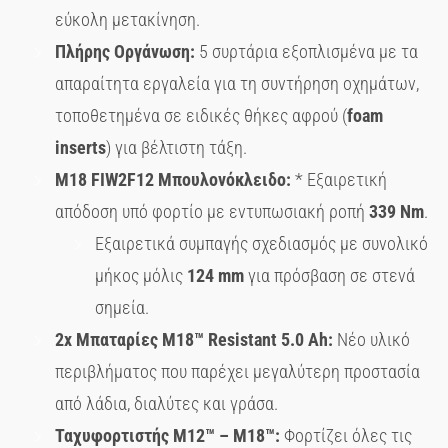
εύκολη μετακίνηση.
Πλήρης Οργάνωση:
5 συρτάρια εξοπλισμένα με τα
απαραίτητα εργαλεία για τη συντήρηση οχημάτων,
τοποθετημένα σε ειδικές θήκες αφρού (
foam
inserts
) για βέλτιστη τάξη.
M
18
FIW
2
F
12 Μπουλονόκλειδο:
* Εξαιρετική
απόδοση υπό φορτίο με εντυπωσιακή ροπή
339
Nm
.
Εξαιρετικά συμπαγής σχεδιασμός με συνολικό
μήκος μόλις
124
mm
για πρόσβαση σε στενά
σημεία.
2
x
Μπαταρίες
M
18™
Resistant
5.0
Ah
:
Νέο υλικό
περιβλήματος που παρέχει μεγαλύτερη προστασία
από λάδια, διαλύτες και γράσα.
Ταχυφορτιστής
M
12™ –
M
18™:
Φορτίζει όλες τις