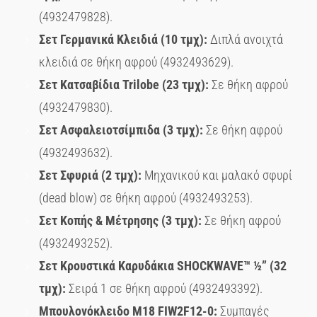
(4932479828).
Σετ Γερμανικά Κλειδιά (10 τμχ):
Διπλά ανοιχτά
κλειδιά σε θήκη αφρού (4932493629).
Σετ Κατσαβίδια
Trilobe
(23 τμχ):
Σε θήκη αφρού
(4932479830).
Σετ Ασφαλειοτσίμπιδα (3 τμχ):
Σε θήκη αφρού
(4932493632).
Σετ Σφυριά (2 τμχ):
Μηχανικού και μαλακό σφυρί
(dead blow) σε θήκη αφρού (4932493253).
Σετ Κοπής & Μέτρησης (3 τμχ):
Σε θήκη αφρού
(4932493252).
Σετ Κρουστικά Καρυδάκια
SHOCKWAVE
™ ½” (32
τμχ):
Σειρά 1 σε θήκη αφρού (4932493392).
Μπουλονόκλειδο
M
18
FIW
2
F
12-0:
Συμπαγές