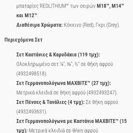
μπαταρίες REDLITHIUM™ των σειρών
M
18™,
M
14™
και
M
12™
.
Διαθέσιμα Χρώματα:
Κόκκινο (Red), Γκρι (Grey).
Περιεχόμενα Σετ
Σετ Καστάνιες & Καρυδάκια (119 τμχ):
Ολοκληρωμένο σετ ¼″, ⅜″, ½″ σε θήκη αφρού
(4932498518).
Σετ Γερμανοπολύγωνα
MAXBITE
™ (27 τμχ):
Μετρικά κλειδιά σε θήκη αφρού (4932493247).
Σετ Πένσες & Τανάλιες (4 τμχ):
Σε θήκη αφρού
(4932493631).
Σετ Γερμανοπολύγωνα με Καστάνια
MAXBITE
™ (15
τμχ):
Μετρικά κλειδιά σε θήκη αφρού