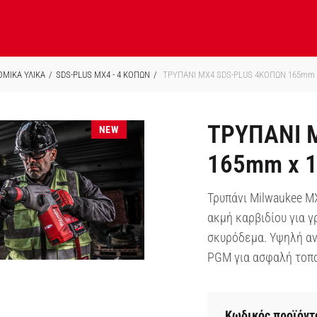
ΟΜΙΚΑ ΥΛΙΚΑ
SDS-PLUS MX4 - 4 ΚΟΠΩΝ
ΤΡΥΠΑΝΙ MX4 SDS-PLUS 4ΚΟΠΩΝ 165mm
ΤΡΥΠΑΝΙ 
NEW
165mm x 
Τρυπάνι Milwaukee 
ακμή καρβιδίου για γ
σκυρόδεμα. Υψηλή αν
PGM για ασφαλή τοπ
Κωδικός προϊόντ