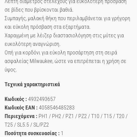
Λεπτή διάμετρος στελέχους για ευκολότερη πρόσβαση
σε βίδες που βρίσκονται βαθιά.
Συμπαγής, μαλακή θήκη που περιλαμβάνεται για γρήγορη
και εύκολη πρόσβαση στα εξαρτήματα.
Χαραγμένη με λέιζερ διαστασιολόγηση στις μύτες για
ευκολότερη αναγνώριση.
Οπή για κορδόνι για εύκολη προσάρτηση στη σειρά
ασφαλείας Milwaukee, ώστε να επιτρέπεται η χρήση σε
ύψος.
Τεχνικά χαρακτηριστικά
Κωδικός :
4932493657
Κωδικός EAN :
4058546485283
Περιεχόμενα :
PH1 / PH2 / PZ1 / PZ2 / T10 / T15 / T20 /
T25 / SL5.5 / SL/PZ2
Ποσότητα συσκευασίας :
1