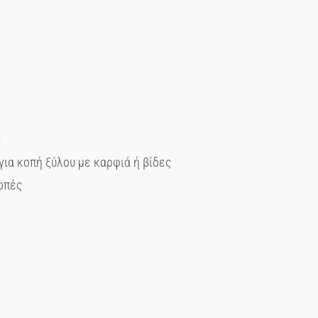
ς
για κοπή ξύλου με καρφιά ή βίδες
οπές