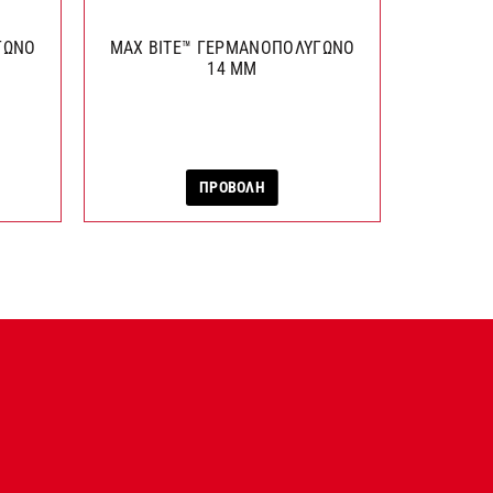
ΓΩΝΟ
MAX BITE™ ΓΕΡΜΑΝΟΠΟΛΥΓΩΝΟ
MAX BI
14 ΜΜ
Κ
ΠΡΟΒΟΛΗ