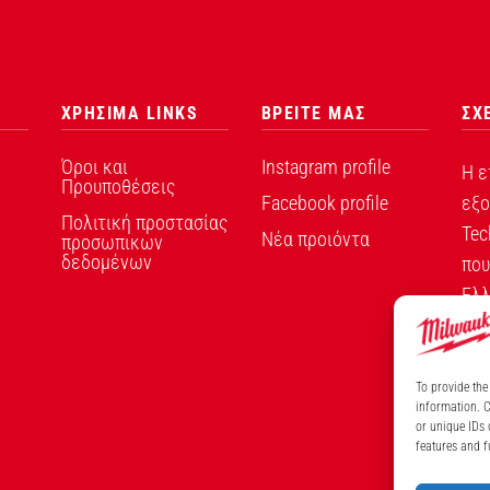
ΧΡΗΣΙΜΑ LINKS
ΒΡΕΙΤΕ ΜΑΣ
ΣΧ
Όροι και
Instagram profile
Η ε
Προυποθέσεις
Facebook profile
εξο
Πολιτική προστασίας
Tec
Νέα προιόντα
προσωπικων
δεδομένων
που
Ελλ
To provide the
information. C
or unique IDs 
ΑΡ
features and f