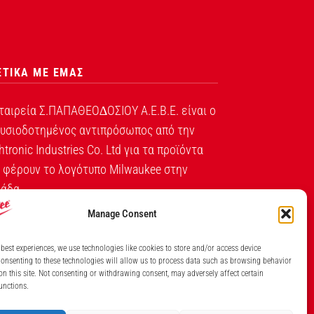
ΕΤΙΚΑ ΜΕ ΕΜΑΣ
ταιρεία Σ.ΠΑΠΑΘΕΟ∆ΟΣΙΟΥ Α.Ε.Β.Ε. είναι ο
υσιοδοτημένος αντιπρόσωπος από την
htronic Industries Co. Ltd για τα προϊόντα
 φέρουν το λογότυπο Milwaukee στην
άδα.
Manage Consent
Λ. ΒΕΙΚΟΥ 131, ΓΑΛΑΤΣΙ ΑΘΗΝΑ, 11146
 best experiences, we use technologies like cookies to store and/or access device
ΤΗΛ: (+30) 210 213 5300
onsenting to these technologies will allow us to process data such as browsing behavior
on this site. Not consenting or withdrawing consent, may adversely affect certain
ΙΘΜΟΣ ΓΕΜΗ ΕΤΑΙΡΕΙΑΣ 7826201000
unctions.