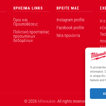
ΧΡΗΣΙΜΑ LINKS
ΒΡΕΙΤΕ ΜΑΣ
ΣΧ
Όροι και
Instagram profile
Η ε
Προυποθέσεις
Facebook profile
εξο
Πολιτική προστασίας
Tec
Νέα προιόντα
προσωπικων
δεδομένων
που
Ελλ
To provide the
information. C
or unique IDs 
ΑΡ
features and f
A
© 2026
Milwaukee
. All rights reserved