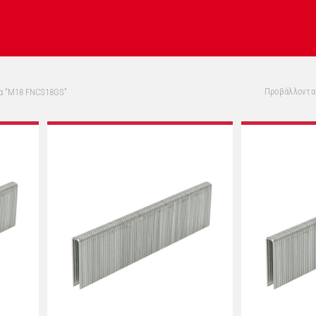
Προβάλλονται
τα “M18 FNCS18GS”