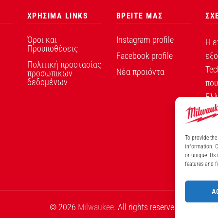
ΧΡΗΣΙΜΑ LINKS
ΒΡΕΙΤΕ ΜΑΣ
ΣΧ
Όροι και
Instagram profile
Η ε
Προυποθέσεις
Facebook profile
εξο
Πολιτική προστασίας
Tec
Νέα προιόντα
προσωπικων
δεδομένων
που
Ελλ
To provide the
information. C
ΑΡ
or unique IDs 
features and f
A
© 2026
Milwaukee
. All rights reserved