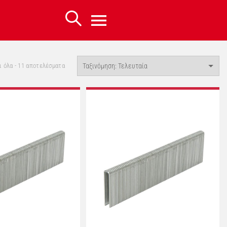
Sorted
 όλα - 11 αποτελέσματα
by
latest