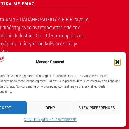
ΕΤΙΚΑ ΜΕ ΕΜΑΣ
ταιρεία Σ.ΠΑΠΑΘΕΟ∆ΟΣΙΟΥ Α.Ε.Β.Ε. είναι ο
υσιοδοτημένος αντιπρόσωπος από την
htronic Industries Co. Ltd για τα προϊόντα
 φέρουν το λογότυπο Milwaukee στην
άδα.
Manage Consent
Λ. ΒΕΙΚΟΥ 131, ΓΑΛΑΤΣΙ ΑΘΗΝΑ, 11146
ΤΗΛ: (+30) 210 213 5300
 best experiences, we use technologies like cookies to store and/or access device
onsenting to these technologies will allow us to process data such as browsing behavior
ΙΘΜΟΣ ΓΕΜΗ ΕΤΑΙΡΕΙΑΣ 7826201000
on this site. Not consenting or withdrawing consent, may adversely affect certain
unctions.
CCEPT
DENY
VIEW PREFERENCES
Cookie Policy
ΟΡΟI ΚΑΙ ΠΡΟΫΠΟΘEΣΕΙΣ