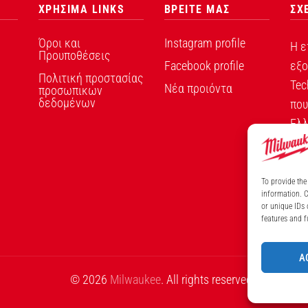
ΧΡΗΣΙΜΑ LINKS
ΒΡΕΙΤΕ ΜΑΣ
ΣΧ
Όροι και
Instagram profile
Η ε
Προυποθέσεις
Facebook profile
εξο
Πολιτική προστασίας
Tec
Νέα προιόντα
προσωπικων
δεδομένων
που
Ελλ
To provide the
information. C
ΑΡ
or unique IDs 
features and f
A
© 2026
Milwaukee
. All rights reserved