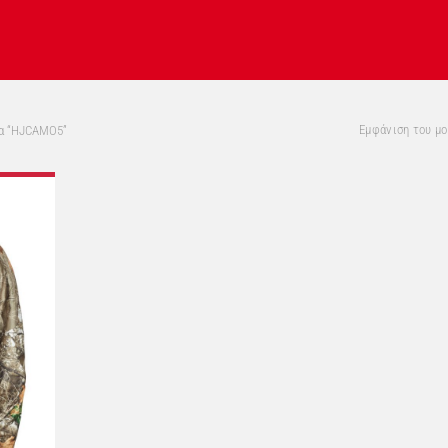
Εμφάνιση του μ
τα “HJCAMO5”