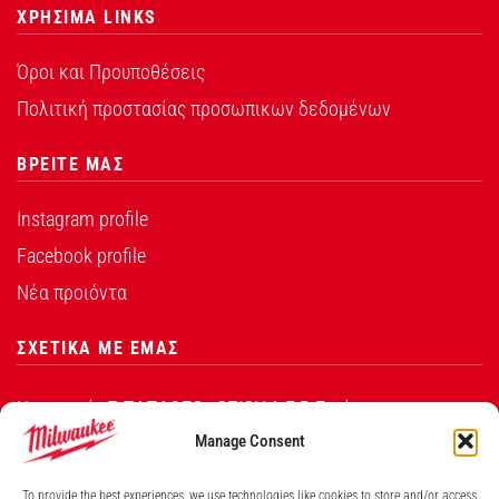
ΧΡΗΣΙΜΑ LINKS
Όροι και Προυποθέσεις
Πολιτική προστασίας προσωπικων δεδομένων
ΒΡΕΙΤΕ ΜΑΣ
Instagram profile
Facebook profile
Νέα προιόντα
ΣΧΕΤΙΚΑ ΜΕ ΕΜΑΣ
Η εταιρεία Σ.ΠΑΠΑΘΕΟ∆ΟΣΙΟΥ Α.Ε.Β.Ε. είναι ο
εξουσιοδοτημένος αντιπρόσωπος από την Techtronic
Manage Consent
Industries Co. Ltd για τα προϊόντα που φέρουν το
To provide the best experiences, we use technologies like cookies to store and/or access