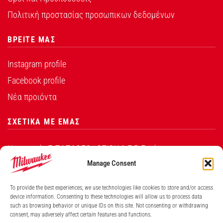
Πολιτική προστασίας προσωπικων δεδομένων
ΒΡΕΙΤΕ ΜΑΣ
Instagram profile
Facebook profile
Νέα προιόντα
ΣΧΕΤΙΚΑ ΜΕ ΕΜΑΣ
Η εταιρεία Σ.ΠΑΠΑΘΕΟ∆ΟΣΙΟΥ Α.Ε.Β.Ε. είναι ο
εξουσιοδοτημένος αντιπρόσωπος από την Techtronic
Manage Consent
Industries Co. Ltd για τα προϊόντα που φέρουν το
To provide the best experiences, we use technologies like cookies to store and/or access
λογότυπο Milwaukee στην Ελλάδα.
device information. Consenting to these technologies will allow us to process data
such as browsing behavior or unique IDs on this site. Not consenting or withdrawing
Λ. ΒΕΙΚΟΥ 131, ΓΑΛΑΤΣΙ ΑΘΗΝΑ, 11146
consent, may adversely affect certain features and functions.