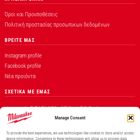
Όροι και Προυποθέσεις
Πολιτική προστασίας προσωπικων δεδομένων
ΒΡΕΙΤΕ ΜΑΣ
Instagram profile
Facebook profile
Νέα προιόντα
ΣΧΕΤΙΚΑ ΜΕ ΕΜΑΣ
Η εταιρεία Σ.ΠΑΠΑΘΕΟ∆ΟΣΙΟΥ Α.Ε.Β.Ε. είναι ο
εξουσιοδοτημένος αντιπρόσωπος από την Techtronic
Manage Consent
Industries Co. Ltd για τα προϊόντα που φέρουν το
To provide the best experiences, we use technologies like cookies to store and/or access
λογότυπο Milwaukee στην Ελλάδα.
device information. Consenting to these technologies will allow us to process data