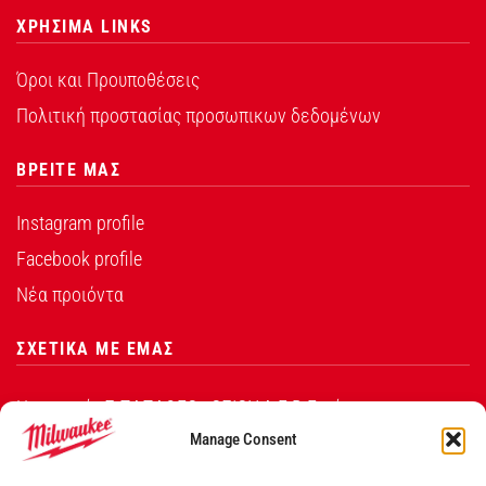
ΧΡΗΣΙΜΑ LINKS
Όροι και Προυποθέσεις
Πολιτική προστασίας προσωπικων δεδομένων
ΒΡΕΙΤΕ ΜΑΣ
Instagram profile
Facebook profile
Νέα προιόντα
ΣΧΕΤΙΚΑ ΜΕ ΕΜΑΣ
Η εταιρεία Σ.ΠΑΠΑΘΕΟ∆ΟΣΙΟΥ Α.Ε.Β.Ε. είναι ο
εξουσιοδοτημένος αντιπρόσωπος από την Techtronic
Manage Consent
Industries Co. Ltd για τα προϊόντα που φέρουν το