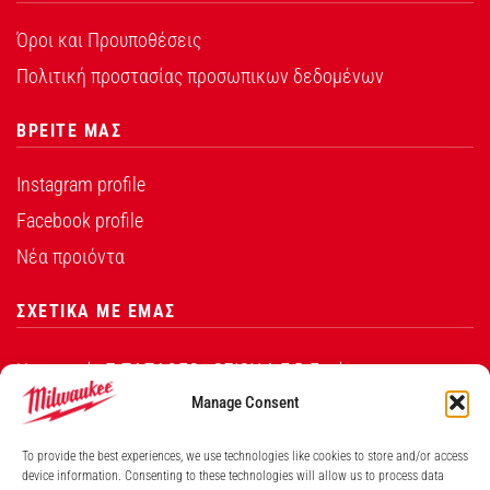
Όροι και Προυποθέσεις
Πολιτική προστασίας προσωπικων δεδομένων
ΒΡΕΙΤΕ ΜΑΣ
Instagram profile
Facebook profile
Νέα προιόντα
ΣΧΕΤΙΚΑ ΜΕ ΕΜΑΣ
Η εταιρεία Σ.ΠΑΠΑΘΕΟ∆ΟΣΙΟΥ Α.Ε.Β.Ε. είναι ο
εξουσιοδοτημένος αντιπρόσωπος από την Techtronic
Manage Consent
Industries Co. Ltd για τα προϊόντα που φέρουν το
To provide the best experiences, we use technologies like cookies to store and/or access
λογότυπο Milwaukee στην Ελλάδα.
device information. Consenting to these technologies will allow us to process data