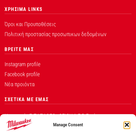
ΧΡΗΣΙΜΑ LINKS
Όροι και Προυποθέσεις
Πολιτική προστασίας προσωπικων δεδομένων
ΒΡΕΙΤΕ ΜΑΣ
Instagram profile
Facebook profile
Νέα προιόντα
ΣΧΕΤΙΚΑ ΜΕ ΕΜΑΣ
Η εταιρεία Σ.ΠΑΠΑΘΕΟ∆ΟΣΙΟΥ Α.Ε.Β.Ε. είναι ο
εξουσιοδοτημένος αντιπρόσωπος από την Techtronic
Manage Consent
Industries Co. Ltd για τα προϊόντα που φέρουν το