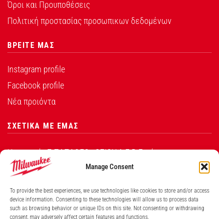
Όροι και Προυποθέσεις
Πολιτική προστασίας προσωπικων δεδομένων
ΒΡΕΙΤΕ ΜΑΣ
Instagram profile
Facebook profile
Νέα προιόντα
ΣΧΕΤΙΚΑ ΜΕ ΕΜΑΣ
Η εταιρεία Σ.ΠΑΠΑΘΕΟ∆ΟΣΙΟΥ Α.Ε.Β.Ε. είναι ο
εξουσιοδοτημένος αντιπρόσωπος από την Techtronic
Manage Consent
Industries Co. Ltd για τα προϊόντα που φέρουν το
To provide the best experiences, we use technologies like cookies to store and/or access
λογότυπο Milwaukee στην Ελλάδα.
device information. Consenting to these technologies will allow us to process data
such as browsing behavior or unique IDs on this site. Not consenting or withdrawing
consent, may adversely affect certain features and functions.
Λ. ΒΕΙΚΟΥ 131, ΓΑΛΑΤΣΙ ΑΘΗΝΑ, 11146