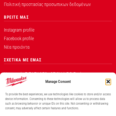
Πολιτική προστασίας προσωπικων δεδομένων
ΒΡΕΙΤΕ ΜΑΣ
Instagram profile
Facebook profile
Νέα προιόντα
ΣΧΕΤΙΚΑ ΜΕ ΕΜΑΣ
Η εταιρεία Σ.ΠΑΠΑΘΕΟ∆ΟΣΙΟΥ Α.Ε.Β.Ε. είναι ο
εξουσιοδοτημένος αντιπρόσωπος από την Techtronic
Manage Consent
Industries Co. Ltd για τα προϊόντα που φέρουν το
To provide the best experiences, we use technologies like cookies to store and/or access
λογότυπο Milwaukee στην Ελλάδα.
device information. Consenting to these technologies will allow us to process data
such as browsing behavior or unique IDs on this site. Not consenting or withdrawing
consent, may adversely affect certain features and functions.
Λ. ΒΕΙΚΟΥ 131, ΓΑΛΑΤΣΙ ΑΘΗΝΑ, 11146