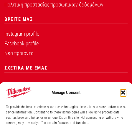
Πολιτική προστασίας προσωπικων δεδομένων
ΒΡΕΙΤΕ ΜΑΣ
Instagram profile
Facebook profile
Νέα προιόντα
ΣΧΕΤΙΚΑ ΜΕ ΕΜΑΣ
Η εταιρεία Σ.ΠΑΠΑΘΕΟ∆ΟΣΙΟΥ Α.Ε.Β.Ε. είναι ο
εξουσιοδοτημένος αντιπρόσωπος από την Techtronic
Manage Consent
Industries Co. Ltd για τα προϊόντα που φέρουν το
To provide the best experiences, we use technologies like cookies to store and/or access
λογότυπο Milwaukee στην Ελλάδα.
device information. Consenting to these technologies will allow us to process data
such as browsing behavior or unique IDs on this site. Not consenting or withdrawing
consent, may adversely affect certain features and functions.
Λ. ΒΕΙΚΟΥ 131, ΓΑΛΑΤΣΙ ΑΘΗΝΑ, 11146