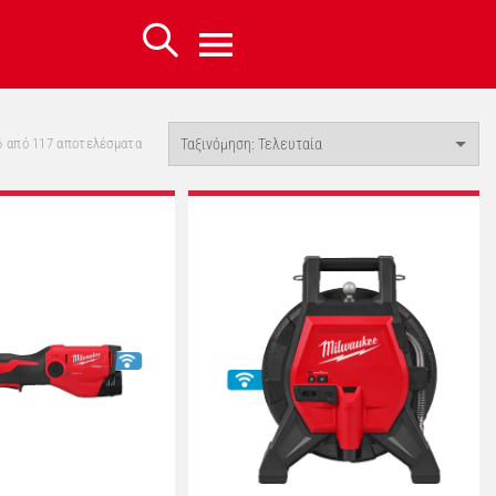
Sorted
6 από 117 αποτελέσματα
by
latest