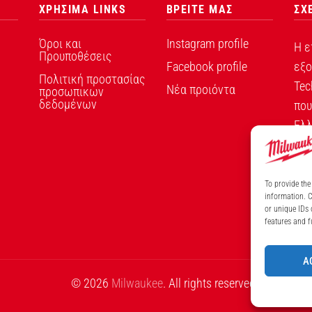
ΧΡΗΣΙΜΑ LINKS
ΒΡΕΙΤΕ ΜΑΣ
ΣΧ
Όροι και
Instagram profile
Η ε
Προυποθέσεις
Facebook profile
εξο
Πολιτική προστασίας
Tec
Νέα προιόντα
προσωπικων
δεδομένων
που
Ελλ
To provide the
information. C
ΑΡ
or unique IDs 
features and f
A
© 2026
Milwaukee
. All rights reserved