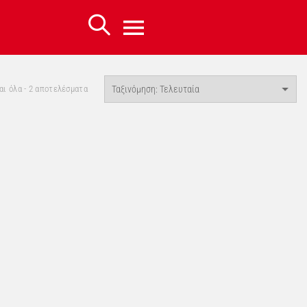
Sorted
ι όλα - 2 αποτελέσματα
by
latest