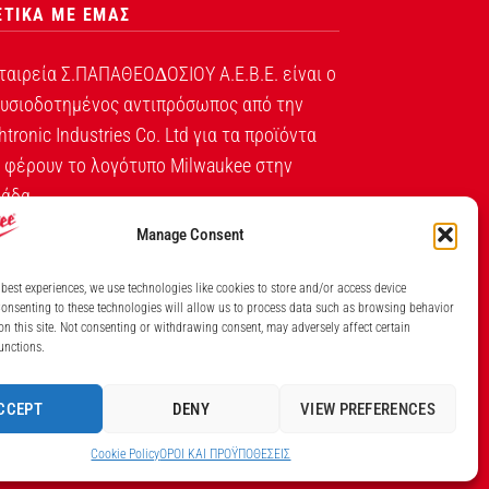
ΕΤΙΚΑ ΜΕ ΕΜΑΣ
ταιρεία Σ.ΠΑΠΑΘΕΟ∆ΟΣΙΟΥ Α.Ε.Β.Ε. είναι ο
υσιοδοτημένος αντιπρόσωπος από την
htronic Industries Co. Ltd για τα προϊόντα
 φέρουν το λογότυπο Milwaukee στην
άδα.
Manage Consent
Λ. ΒΕΙΚΟΥ 131, ΓΑΛΑΤΣΙ ΑΘΗΝΑ, 11146
ΤΗΛ: (+30) 210 213 5300
 best experiences, we use technologies like cookies to store and/or access device
onsenting to these technologies will allow us to process data such as browsing behavior
ΙΘΜΟΣ ΓΕΜΗ ΕΤΑΙΡΕΙΑΣ 7826201000
on this site. Not consenting or withdrawing consent, may adversely affect certain
unctions.
CCEPT
DENY
VIEW PREFERENCES
Cookie Policy
ΟΡΟI ΚΑΙ ΠΡΟΫΠΟΘEΣΕΙΣ