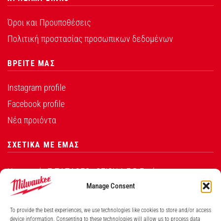
Όροι και Προυποθέσεις
Πολιτική προστασίας προσωπικων δεδομένων
ΒΡΕΙΤΕ ΜΑΣ
Instagram profile
Facebook profile
Νέα προιόντα
ΣΧΕΤΙΚΑ ΜΕ ΕΜΑΣ
Η εταιρεία Σ.ΠΑΠΑΘΕΟ∆ΟΣΙΟΥ Α.Ε.Β.Ε. είναι ο
εξουσιοδοτημένος αντιπρόσωπος από την Techtronic
Manage Consent
Industries Co. Ltd για τα προϊόντα που φέρουν το
To provide the best experiences, we use technologies like cookies to store and/or access
λογότυπο Milwaukee στην Ελλάδα.
device information. Consenting to these technologies will allow us to process data