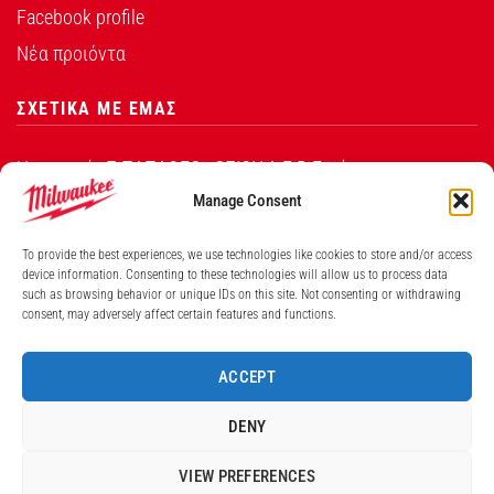
Facebook profile
Νέα προιόντα
ΣΧΕΤΙΚΑ ΜΕ ΕΜΑΣ
Η εταιρεία Σ.ΠΑΠΑΘΕΟ∆ΟΣΙΟΥ Α.Ε.Β.Ε. είναι ο
εξουσιοδοτημένος αντιπρόσωπος από την Techtronic
Manage Consent
Industries Co. Ltd για τα προϊόντα που φέρουν το
To provide the best experiences, we use technologies like cookies to store and/or access
λογότυπο Milwaukee στην Ελλάδα.
device information. Consenting to these technologies will allow us to process data
such as browsing behavior or unique IDs on this site. Not consenting or withdrawing
consent, may adversely affect certain features and functions.
Λ. ΒΕΙΚΟΥ 131, ΓΑΛΑΤΣΙ ΑΘΗΝΑ, 11146
ΤΗΛ: (+30) 210 213 5300
ACCEPT
ΑΡΙΘΜΟΣ ΓΕΜΗ ΕΤΑΙΡΕΙΑΣ 7826201000
DENY
VIEW PREFERENCES